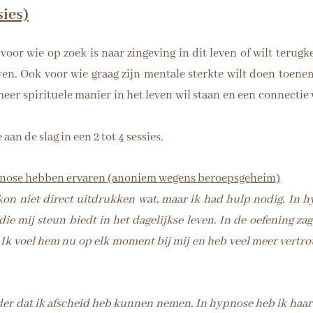
sies)
or wie op zoek is naar zingeving in dit leven of wilt terugke
even. Ook voor wie graag zijn mentale sterkte wilt doen toenem
eer spirituele manier in het leven wil staan en een connectie 
an de slag in een 2 tot 4 sessies.
ypnose hebben ervaren (anoniem wegens beroepsgeheim)
 kon niet direct uitdrukken wat, maar ik had hulp nodig. In 
n die mij steun biedt in het dagelijkse leven. In de oefening za
. Ik voel hem nu op elk moment bij mij en heb veel meer vertr
der dat ik afscheid heb kunnen nemen. In hypnose heb ik haa