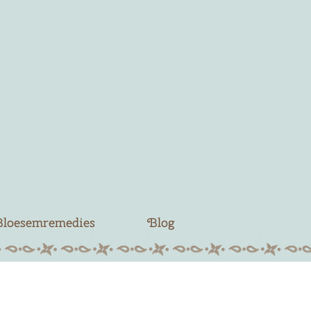
Bloesemremedies
Blog