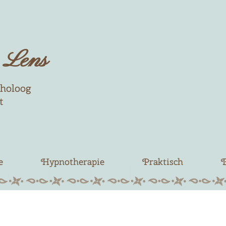
Le​​ns
choloog
t
e
Hypnotherapie
Praktisch