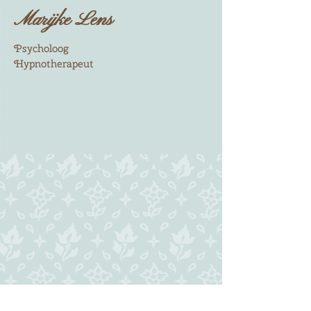
Marijke Le​​ns
Psycholoog
Hypnotherapeut